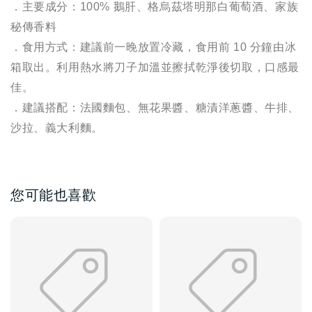
．
主要成分：100% 鵝肝、格烏茲塔明那白葡萄酒、家族
秘傳香料
．
食用方式：建議前一晚放置冷藏，食用前 10 分鐘由冰
箱取出。利用熱水將刀子加溫並擦拭乾淨後切取，口感最
佳。
．
建議搭配：法國麵包、無花果醬、糖漬洋蔥醬、牛排、
沙拉、義大利麵。
您可能也喜歡