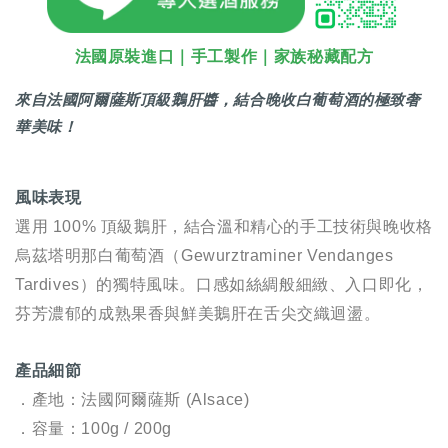
法國原裝進口｜手工製作｜家族秘藏配方
來自法國阿爾薩斯頂級鵝肝醬，結合晚收白葡萄酒的極致奢
華美味！
風味表現
選用 100% 頂級鵝肝，結合溫和精心的手工技術與晚收格
烏茲塔明那白葡萄酒（Gewurztraminer Vendanges
Tardives）的獨特風味。口感如絲綢般細緻、入口即化，
芬芳濃郁的成熟果香與鮮美鵝肝在舌尖交織迴盪。
產品細節
．產地：法國阿爾薩斯 (Alsace)
．容量：100g / 200g