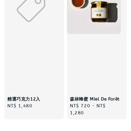
精選巧克力12入
森林蜂蜜 Miel De Forêt
Regular
NT$ 1,480
Regular
NT$ 720
-
NT$
price
price
1,280