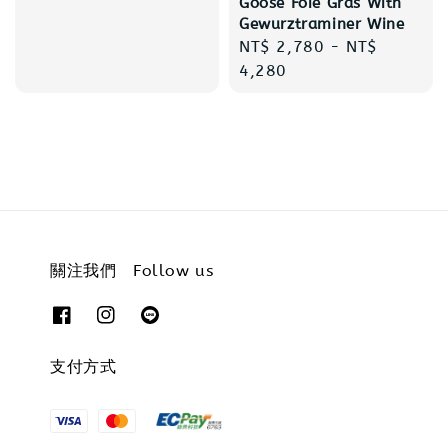
Goose Foie Gras With
price
Gewurztraminer Wine
Regular
NT$ 2,780
-
NT$
price
4,280
關注我們 Follow us
支付方式