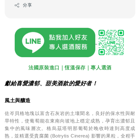
分享
法國原裝進口｜恆溫保存｜專人選酒
獻給喜愛濃郁、甜美酒款的愛好者！
風土與釀造
佐岑貝格地塊以富含石灰岩的土壤聞名，良好的保水性與耐
旱特性，使葡萄能在東南向坡地上穩定成熟，孕育出濃郁且
集中的風味層次。格烏茲塔明那葡萄於晚收時達到高度成
熟，並精選受貴腐菌 (Botrytis Cinerea) 影響的果粒，全程手