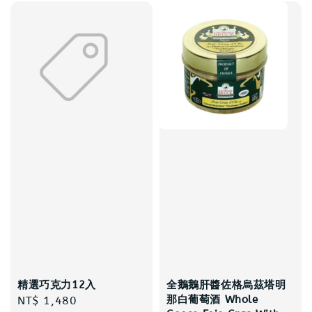
精選巧克力12入
全鵝鵝肝醬佐格烏茲塔明
那白葡萄酒 Whole
Regular
NT$ 1,480