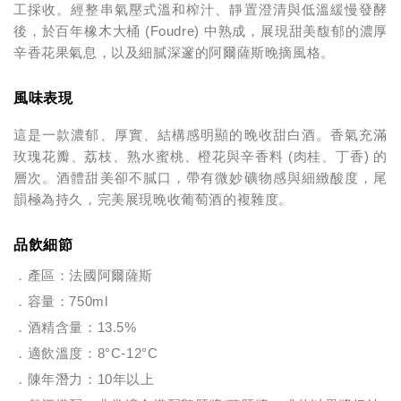
工採收。經整串氣壓式溫和榨汁、靜置澄清與低溫緩慢發酵
後，於百年橡木大桶 (Foudre) 中熟成，展現甜美馥郁的濃厚
辛香花果氣息，以及細膩深邃的阿爾薩斯晚摘風格。
風味表現
這是一款濃郁、厚實、結構感明顯的晚收甜白酒。香氣充滿
玫瑰花瓣、荔枝、熟水蜜桃、橙花與辛香料 (肉桂、丁香) 的
層次。酒體甜美卻不膩口，帶有微妙礦物感與細緻酸度，尾
韻極為持久，完美展現晚收葡萄酒的複雜度。
品飲細節
．產區：法國阿爾薩斯
．容量：750ml
．酒精含量：13.5%
．適飲溫度：8°C-12°C
．陳年潛力：10年以上