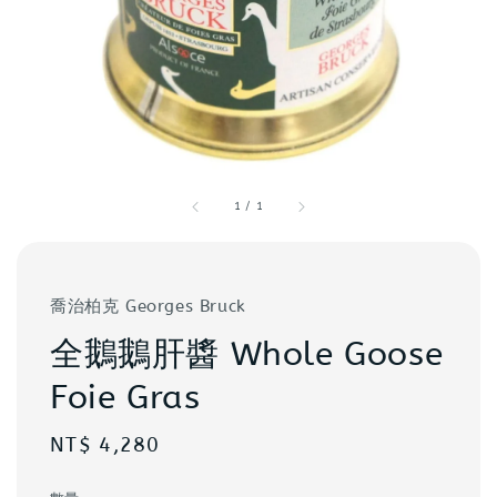
1
/
1
喬治柏克 Georges Bruck
全鵝鵝肝醬 Whole Goose
Foie Gras
Regular
NT$ 4,280
price