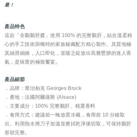
最！
產品特色
這款「全鵝鵝肝醬」使用 100% 的完整鵝肝，結合溫柔精
心的手工技術與獨特的家族秘藏配方精心製作。其質地極
其絲滑細緻，入口即化，並隨之綻放出高雅豐腴的迷人香
氣，是味蕾的極致饗宴。
產品細節
．品牌：喬治柏克 Georges Bruck
．產地：法國阿爾薩斯 (Alsace)
．
主要成分：100% 完整鵝肝、精選香料
．
食用方式：建議前一晚放置冷藏，食用前 10 分鐘取
出。利用熱水將刀子加溫並擦拭乾淨後切取，可保持鵝肝
形狀完整。