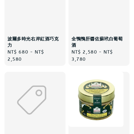
波爾多時光右岸紅酒巧克
全鴨鴨肝醬佐蘇玳白葡萄
力
酒
Regular
NT$ 680
-
NT$
Regular
NT$ 2,580
-
NT$
price
2,580
price
3,780