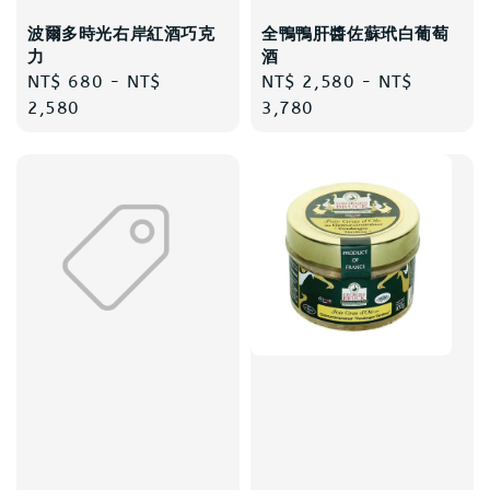
波爾多時光右岸紅酒巧克
全鴨鴨肝醬佐蘇玳白葡萄
力
酒
Regular
NT$ 680
-
NT$
Regular
NT$ 2,580
-
NT$
price
2,580
price
3,780