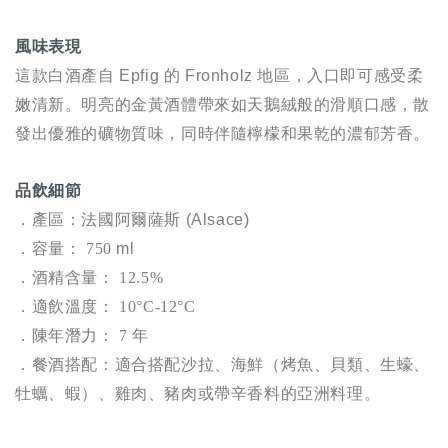
風味表現
這款白酒產自 Epfig 的 Fronholz 地區，入口即可感受柔
嫩清新。明亮的金黃酒體帶來如天鵝絨般的滑順口感，散
發出優雅的礦物質味，同時伴隨檸檬和果乾的濃郁芳香。
品飲細節
．產區：法國阿爾薩斯 (Alsace)
．容量：
750
ml
．
酒精含量：
12.5%
．
適飲溫度：
10°C-12
°C
．
陳年潛力：
7
年
．
餐酒搭配：適合搭配沙拉、海鮮（烤魚、貝類、生蠔、
牡蠣、蝦）、雞肉、豬肉或帶辛香料的亞洲料理。