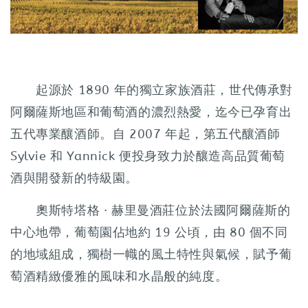
起源於 1890 年的獨立家族酒莊，世代傳承對
阿爾薩斯地區和葡萄酒的濃烈熱愛，迄今已孕育出
五代專業釀酒師。自 2007 年起，第五代釀酒師
Sylvie 和 Yannick 便投身致力於釀造高品質葡萄
酒與開發新的特級園。
奧斯特塔格 · 赫里曼酒莊位於法國阿爾薩斯的
中心地帶，葡萄園佔地約 19 公頃，由 80 個不同
的地域組成，獨樹一幟的風土特性與氣候，賦予葡
萄酒精緻優雅的風味和水晶般的純度。