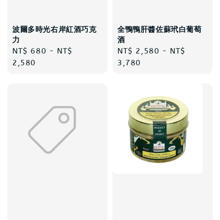
波爾多時光右岸紅酒巧克
全鴨鴨肝醬佐蘇玳白葡萄
力
酒
Regular
NT$ 680
-
NT$
Regular
NT$ 2,580
-
NT$
price
2,580
price
3,780