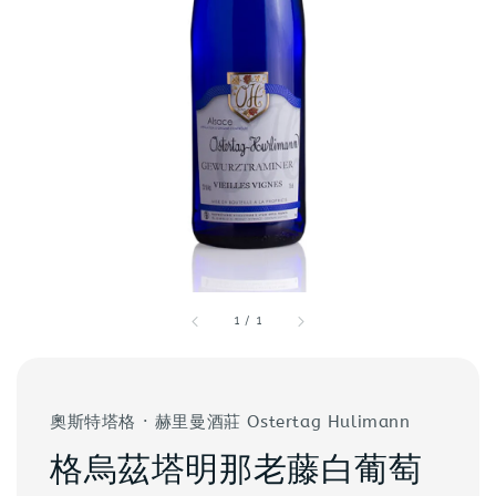
1
/
1
奧斯特塔格 · 赫里曼酒莊 Ostertag Hulimann
格烏茲塔明那老藤白葡萄