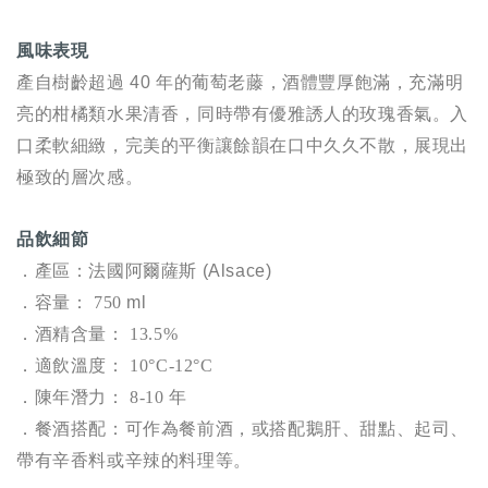
風味表現
產自樹齡超過 40 年的葡萄老藤，酒體豐厚飽滿，充滿明
亮的柑橘類水果清香，同時帶有優雅誘人的玫瑰香氣。入
口柔軟細緻，完美的平衡讓餘韻在口中久久不散，展現出
極致的層次感。
品飲細節
．產區：法國阿爾薩斯 (Alsace)
．容量：
750
ml
．
酒精含量：
13.5%
．
適飲溫度：
10°C-12
°C
．
陳年潛力：
8-10
年
．
餐酒搭配：可作為餐前酒，或搭配鵝肝、甜點、起司、
帶有辛香料或辛辣的料理等。